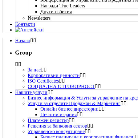
Награди True Leaders
Други събития
Newsletters
Контакти
Начало
Group
За нас
Корпоративни ценности
ISO Certificates
СОЦИАЛНА ОТГОВОРНОСТ
Нашите услуги
Бизнес информация & Услуги за управление на кре
Услуги за отделите Продажби & Маркетинг
Онлайн бизнес директории
Печатни издания
Платежен регистър
Решения за банковия сектор
Управленско консултиране
Бизнес планиране и корпоративни финанси