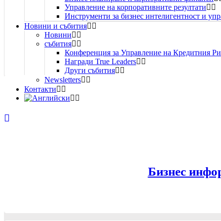
Управление на корпоративните резултати
Инструменти за бизнес интелигентност и уп
Новини и събития
Новини
събития
Конференция за Управление на Кредитния Ри
Награди True Leaders
Други събития
Newsletters
Контакти
Бизнес инфо