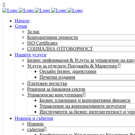
Начало
Group
За нас
Корпоративни ценности
ISO Certificates
СОЦИАЛНА ОТГОВОРНОСТ
Нашите услуги
Бизнес информация & Услуги за управление на кре
Услуги за отделите Продажби & Маркетинг
Онлайн бизнес директории
Печатни издания
Платежен регистър
Решения за банковия сектор
Управленско консултиране
Бизнес планиране и корпоративни финанси
Управление на корпоративните резултати
Инструменти за бизнес интелигентност и уп
Новини и събития
Новини
събития
Конференция за Управление на Кредитния Ри