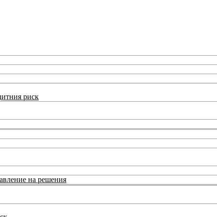
дитния риск
равление на решения
ск