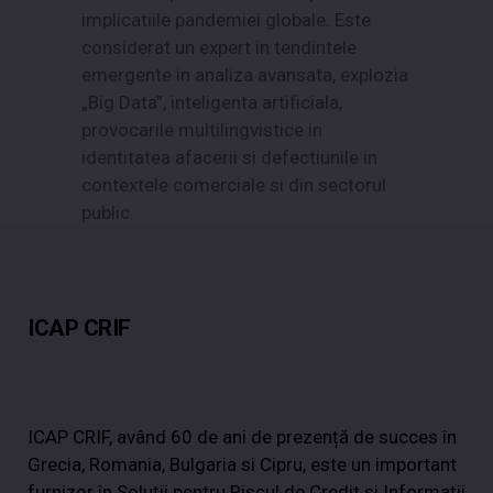
implicatiile pandemiei globale. Este
considerat un expert in tendintele
emergente in analiza avansata, explozia
„Big Data”, inteligenta artificiala,
provocarile multilingvistice in
identitatea afacerii si defectiunile in
contextele comerciale si din sectorul
public.
ICAP CRIF
ICAP CRIF, având 60 de ani de prezență de succes în
Grecia, Romania, Bulgaria si Cipru, este un important
furnizor în Soluții pentru Riscul de Credit si Informații