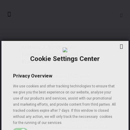
Anthony J. Scriffignano
Consilier executiv senior, Dun &
Cookie Settings Center
Bradstreet
Privacy Overview
Anthony Scriffignano Ph.D. este
Consilier executiv senior la Dun &
We use cookies and other tracking technologies to ensure that
Bradstreet Corporation. El este un om
we give you the best experience on our website, analyse your
de stiinta recunoscut pe plan
use of our products and services, assist with our promotional
international, cu o experienta de peste
and marketing efforts, and provide content from third parties. All
tracked cookies expire after 7 days. If this window is closed
40 de ani in mai multe industrii si
without any action, we will only track the neccessary cookies
domenii de activitate. Are o experienta
for the running of our services.
vasta in detectia avansata a anomaliilor,