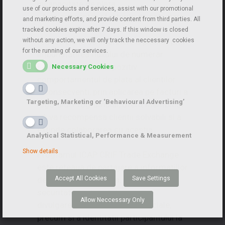
incapacitate de plata
use of our products and services, assist with our promotional
• A va concentra eforturile de colectare
and marketing efforts, and provide content from third parties. All
debite catre clientii cu risc ridicat si a
tracked cookies expire after 7 days. If this window is closed
reduce zilele de intarziere a platilor prin
without any action, we will only track the neccessary cookies
for the running of our services.
imbunatatirea fluxului de numerar
• A influenta in mod pozitiv
Necessary Cookies
comportamentul de plata al clientilor
inconsecventi, prin aplicarea pe facturi a
Targeting, Marketing or ‘Behavioural Advertising’
logo-ului Programului, oferit membrilor
• A va recompensa clientii solvabili si a
extinde colaborarea cu acestia.
Analytical Statistical, Performance & Measurement
Show details
Programul ICAP CRIF Trade Exchange
este reteaua de partajare a informatiilor
Accept All Cookies
Save Settings
de credit din Romania, care prevede
securitatea, integritatea si non-
Allow Neccessary Only
divulgarea informatiilor comerciale,
precum si a identitatii participantului la