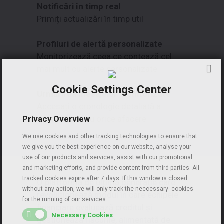
Notificări în timp real
Primiți actualizări în timp util
Profiluri de alertă personalizate
Monitorizează ceea ce contează cel
mai mult cu alerte personalizate
Cookie Settings Center
Urmărirea mesajelor monitorizate
Accesați o cronologie detaliată a
alertelor pentru orice afacere
Privacy Overview
We use cookies and other tracking technologies to ensure that
we give you the best experience on our website, analyse your
use of our products and services, assist with our promotional
and marketing efforts, and provide content from third parties. All
tracked cookies expire after 7 days. If this window is closed
O platformă de ultimă generație care
without any action, we will only track the neccessary cookies
revoluționează modul în care echipele
for the running of our services.
financiare evaluează creditul și
Necessary Cookies
gestionează riscurile, alimentată de