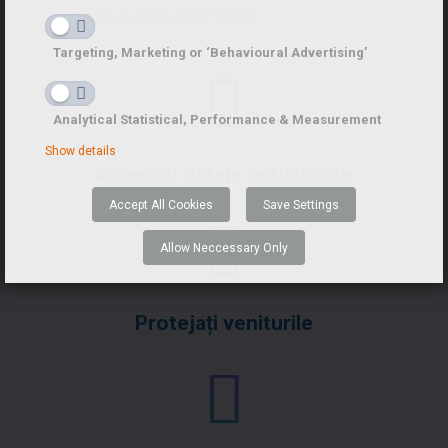
baza de date ICAP CRIF!
Targeting, Marketing or ‘Behavioural Advertising’
Analytical Statistical, Performance & Measurement
Show details
Accesați datele actualizate
Accept All Cookies
Save Settings
Allow Neccessary Only
Protejați veniturile