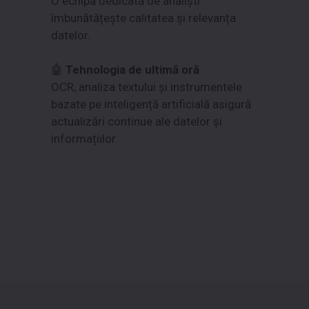
O echipă dedicată de analiști
îmbunătățește calitatea și relevanța
datelor.
🤖
Tehnologia de ultimă oră
OCR, analiza textului și instrumentele
bazate pe inteligență artificială asigură
actualizări continue ale datelor și
informațiilor.