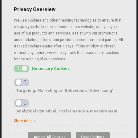
membru al Board-ului Forumului
Strategic de la Belgrad.
Privacy Overview
De-a lungul carierei sale, a susținut
We use cookies and other tracking technologies to ensure that
prezentări pe teme macroeconomice și
we give you the best experience on our website, analyse your
financiare la conferințe internaționale
use of our products and services, assist with our promotional
de top în 40 de țări din Europa, America,
and marketing efforts, and provide content from third parties. All
tracked cookies expire after 7 days. If this window is closed
Asia și Africa.
without any action, we will only track the neccessary cookies
for the running of our services.
Necessary Cookies
Targeting, Marketing or ‘Behavioural Advertising’
ICAP CRIF
Analytical Statistical, Performance & Measurement
Show details
ICAP CRIF, având 60 de ani de prezență de succes în
Grecia, Romania, Bulgaria si Cipru, este un important
Accept All Cookies
Save Settings