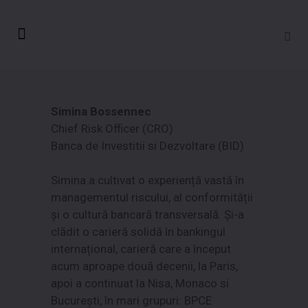
Simina Bossennec
Chief Risk Officer (CRO)
Banca de Investitii si Dezvoltare (BID)
Simina a cultivat o experiență vastă în
managementul riscului, al conformității
și o cultură bancară transversală. Și-a
clădit o carieră solidă în bankingul
internațional, carieră care a început
acum aproape două decenii, la Paris,
apoi a continuat la Nisa, Monaco si
București, în mari grupuri: BPCE