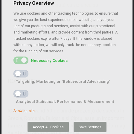
Privacy Overview
banking, combinată cu viziunea sa
strategică și calitatile sale de
We use cookies and other tracking technologies to ensure that
leadership, au pavat drumul său către
we give you the best experience on our website, analyse your
use of our products and services, assist with our promotional
poziția de Chief Risk Officer al Băncii de
and marketing efforts, and provide content from third parties. All
Investiții și Dezvoltare.
tracked cookies expire after 7 days. If this window is closed
without any action, we will only track the neccessary cookies
for the running of our services.
Necessary Cookies
ICAP CRIF
Targeting, Marketing or ‘Behavioural Advertising’
Analytical Statistical, Performance & Measurement
ICAP CRIF, având 60 de ani de prezență de succes în
Show details
Grecia, Romania, Bulgaria si Cipru, este un important
furnizor în Soluții pentru Riscul de Credit si Informații
Accept All Cookies
Save Settings
de Afaceri din sud-estul Europei.