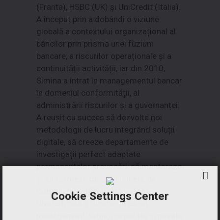
(Franta), HSBC (UK) și UniCredit (Italia).
A început prin a dobândi o viziune
globală a contextului organizațional al
băncilor prin prisma unei fuziuni
bancare, a riscurilor operaționale și a
continuității activității, iar din 2010,
Simina a intrat în managementul bancar
în domeniul conformității, al
administrării riscurilor și a guvernanței.
A reușit cu succes să dezvolte noi
metodologii de lucru integrând soluții
digitale, să creeze departamente de
investigații perfect adaptate
permanentelor provocări, să mentoreze
și să formeze generații tinere de
Compliance Officers. Experiența
Cookie Settings Center
diversificată a Siminei în asset
management, retail, corporate și private