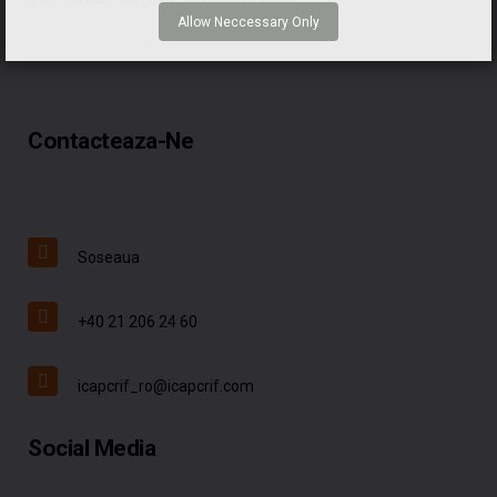
Allow Neccessary Only
Contacteaza-Ne
Soseaua
+40 21 206 24 60
icapcrif_ro@icapcrif.com
Social Media