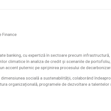
e Finance
te banking, cu expertiză în sectoare precum infrastructură, 
or climatice în analiza de credit și scenariile de portofoliu,
 un accent puternic pe sprijinirea procesului de decarbonizare 
n dimensiunea socială a sustenabilității, colaborând îndea
tura organizațională, programele de dezvoltare a talentelor 